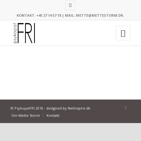
KONTAKT: +45 27 14 57 18 |
MAIL: METTE@METTESTORM.DK
.
© PsykopatFRI 2018 -
designed by Netinspire.dk
Om Mette Storm
Kontakt