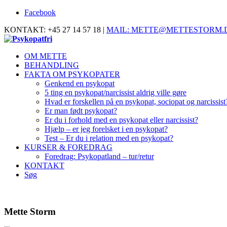
Facebook
KONTAKT: +45 27 14 57 18 |
MAIL: METTE@METTESTORM.
OM METTE
BEHANDLING
FAKTA OM PSYKOPATER
Genkend en psykopat
5 ting en psykopat/narcissist aldrig ville gøre
Hvad er forskellen på en psykopat, sociopat og narcissist
Er man født psykopat?
Er du i forhold med en psykopat eller narcissist?
Hjælp – er jeg forelsket i en psykopat?
Test – Er du i relation med en psykopat?
KURSER & FOREDRAG
Foredrag: Psykopatland – tur/retur
KONTAKT
Søg
Mette Storm