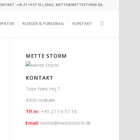
ONTAKT: +45 27 14 57 18 |
MAIL: METTE@METTESTORM.DK
.
OPATER
KURSER & FOREDRAG
KONTAKT
METTE STORM
KONTAKT
Tuse Næs Vej 7
4300 Holbæk
Tlf.nr:
+45 27 14 57 18
Email:
mette@mettestorm.dk