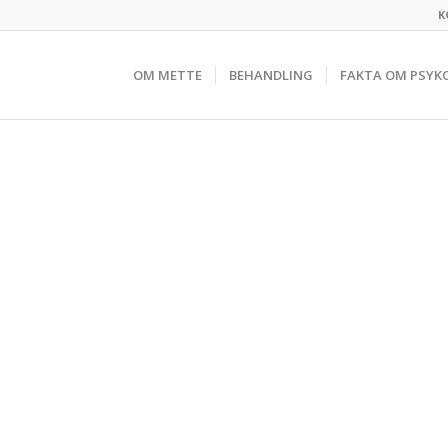
K
OM METTE
BEHANDLING
FAKTA OM PSYK