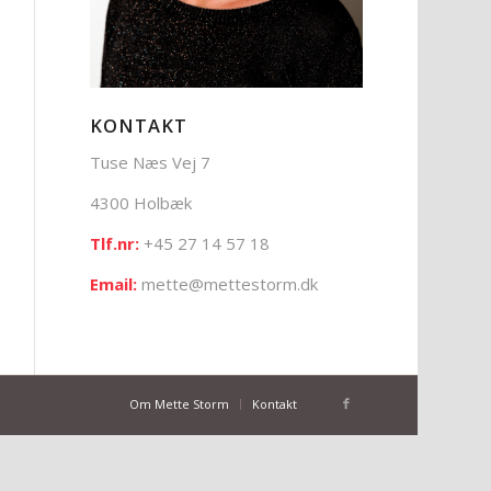
KONTAKT
Tuse Næs Vej 7
4300 Holbæk
Tlf.nr:
+45 27 14 57 18
Email:
mette@mettestorm.dk
Om Mette Storm
Kontakt