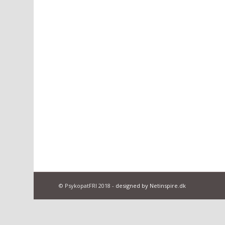
© PsykopatFRI 2018 -
designed by Netinspire.dk