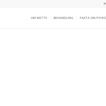
K
OM METTE
BEHANDLING
FAKTA OM PSYK